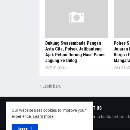
Dukung Swasembada Pangan
Polres S
Asta Cita, Polsek Jatibanteng
Jajaran 
Ajak Petani Dorong Hasil Panen
Bergizi G
Jagung ke Bulog
Mangar
July 31, 2026
July 31, 2
Lebih baru
ABOUT US
Our website uses cookies to improve your
experience.
Learn more
poinberita berita terbaru 
Accept !