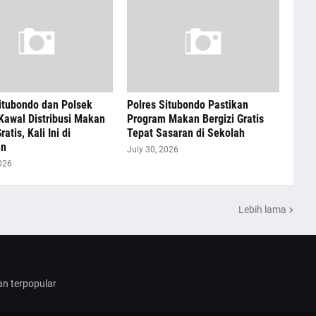
itubondo dan Polsek
Polres Situbondo Pastikan
Kawal Distribusi Makan
Program Makan Bergizi Gratis
ratis, Kali Ini di
Tepat Sasaran di Sekolah
an
July 30, 2026
026
Lebih lama
dan terpopular