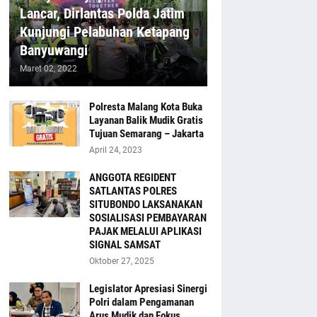
Lancar, Dirlantas Polda Jatim
Kunjungi Pelabuhan Ketapang
Banyuwangi
Maret 02, 2022
Polresta Malang Kota Buka
Layanan Balik Mudik Gratis
Tujuan Semarang – Jakarta
April 24, 2023
ANGGOTA REGIDENT
SATLANTAS POLRES
SITUBONDO LAKSANAKAN
SOSIALISASI PEMBAYARAN
PAJAK MELALUI APLIKASI
SIGNAL SAMSAT
Oktober 27, 2025
Legislator Apresiasi Sinergi
Polri dalam Pengamanan
Arus Mudik dan Fokus