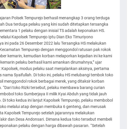
jajaran Polsek Tempurejo berhasil menangkap 3 orang terduga
piah Dua terduga pelaku yang kini sudah ditetapkan tersangka
mentara 1 pelaku dengan inisial TS adalah keponakan HS.
lalui Kapolsek Tempurejo Iptu Dian Eko Timuriyono
a ini pada 26 Desember 2022 lalu Tersangka HS melakukan
ir Kecamatan Tempurejo dengan menggondol ratusan pak rokok
mber kemarin, kemudian korban melaporkan kejadian ini ke kami
a kemarin pelaku berhasil kami amankan dirumahnya,” ujar
 Kapolsek, modus pelaku saat menjalankan aksinya, pertama
as nama Syaifullah. Di toko ini, pelaku HS melubangi tembok toko
il menggondol rokok berbagai merek, yang ditaksir korban
. “Dari toko Rizki tersebut, pelaku membawa barang curian
bobol toko Sumberjaya II milik Kyai Abduh yang tidak jauh
. Di toko kedua ini lanjut Kapolsek Tempurejo, pelaku membobol
oko melalui atap dengan membuka 6 genteng, dan merusak
ata Kapolsek Tempurejo setelah jajarannya melakukan
 Takir dan Desa Andonsari. Dimana kedua toko tersebut membeli
n keponakan pelaku dengan harga dibawah pasaran. “Setelah