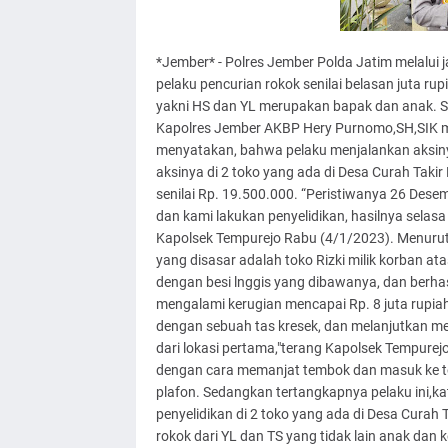
*Jember* - Polres Jember Polda Jatim melalui 
pelaku pencurian rokok senilai belasan juta ru
yakni HS dan YL merupakan bapak dan anak. Se
Kapolres Jember AKBP Hery Purnomo,SH,SIK me
menyatakan, bahwa pelaku menjalankan aksiny
aksinya di 2 toko yang ada di Desa Curah Tak
senilai Rp. 19.500.000. “Peristiwanya 26 Dese
dan kami lakukan penyelidikan, hasilnya selas
Kapolsek Tempurejo Rabu (4/1/2023). Menurut
yang disasar adalah toko Rizki milik korban at
dengan besi lnggis yang dibawanya, dan berhas
mengalami kerugian mencapai Rp. 8 juta rupiah
dengan sebuah tas kresek, dan melanjutkan mem
dari lokasi pertama,"terang Kapolsek Tempurejo
dengan cara memanjat tembok dan masuk ke t
plafon. Sedangkan tertangkapnya pelaku ini,k
penyelidikan di 2 toko yang ada di Desa Curah
rokok dari YL dan TS yang tidak lain anak da