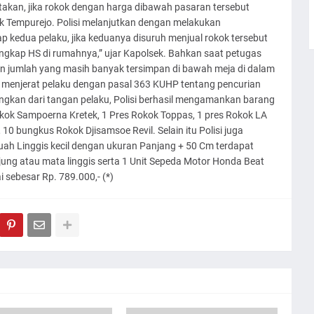
takan, jika rokok dengan harga dibawah pasaran tersebut
k Tempurejo. Polisi melanjutkan dengan melakukan
p kedua pelaku, jika keduanya disuruh menjual rokok tersebut
kap HS di rumahnya,” ujar Kapolsek. Bahkan saat petugas
n jumlah yang masih banyak tersimpan di bawah meja di dalam
 menjerat pelaku dengan pasal 363 KUHP tentang pencurian
gkan dari tangan pelaku, Polisi berhasil mengamankan barang
Rokok Sampoerna Kretek, 1 Pres Rokok Toppas, 1 pres Rokok LA
 10 bungkus Rokok Djisamsoe Revil. Selain itu Polisi juga
h Linggis kecil dengan ukuran Panjang + 50 Cm terdapat
ng atau mata linggis serta 1 Unit Sepeda Motor Honda Beat
sebesar Rp. 789.000,- (*)