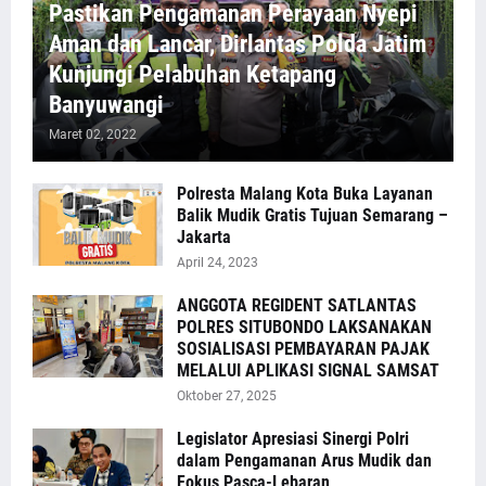
Pastikan Pengamanan Perayaan Nyepi
Aman dan Lancar, Dirlantas Polda Jatim
Kunjungi Pelabuhan Ketapang
Banyuwangi
Maret 02, 2022
Polresta Malang Kota Buka Layanan
Balik Mudik Gratis Tujuan Semarang –
Jakarta
April 24, 2023
ANGGOTA REGIDENT SATLANTAS
POLRES SITUBONDO LAKSANAKAN
SOSIALISASI PEMBAYARAN PAJAK
MELALUI APLIKASI SIGNAL SAMSAT
Oktober 27, 2025
Legislator Apresiasi Sinergi Polri
dalam Pengamanan Arus Mudik dan
Fokus Pasca-Lebaran