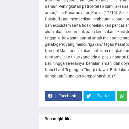
Kamtibmas yang aman dan kondusif. “KTT AIS F
namun Peningkatan patroli tetap kami laksana
aman,”ujar Kasatpolairud,Kamis (12/10). Selai
Polairud juga memberikan himbauan kepada par
dan ekosistem serta tidak melakukan pencari
akan akan berdampak pada kerusakan ekosiste
tinggal di kawasan pantai untuk melapor kepad
gerak-gerik yang mencurigakan,” tegas Kasatpola
Kompol Mashur dilakukan untuk meningkatkan 
terutama jalur tikus yang ada di pesisir pantai
Bali hingga selesainya, berjalan aman, dan oby
Kabel Laut Tegangan Tinggi ) Jawa- Bali dalam
gangguan,”pungkas Kompol Mashur. (*)
Facebook
Twitter
You might like