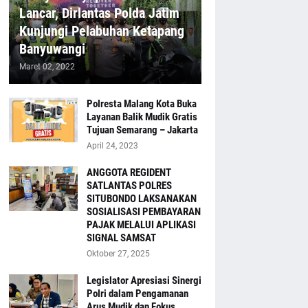
Lancar, Dirlantas Polda Jatim
Kunjungi Pelabuhan Ketapang
Banyuwangi
Maret 02, 2022
Polresta Malang Kota Buka
Layanan Balik Mudik Gratis
Tujuan Semarang – Jakarta
April 24, 2023
ANGGOTA REGIDENT
SATLANTAS POLRES
SITUBONDO LAKSANAKAN
SOSIALISASI PEMBAYARAN
PAJAK MELALUI APLIKASI
SIGNAL SAMSAT
Oktober 27, 2025
Legislator Apresiasi Sinergi
Polri dalam Pengamanan
Arus Mudik dan Fokus