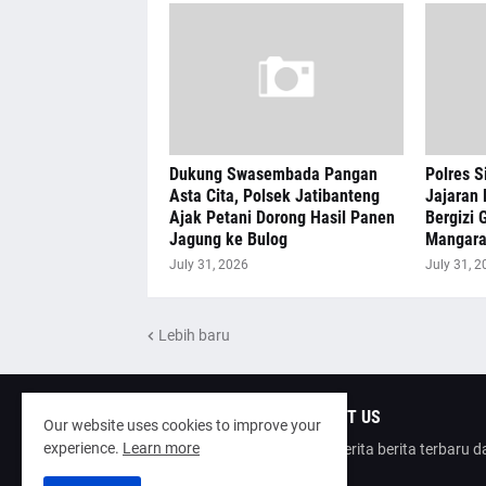
Dukung Swasembada Pangan
Polres S
Asta Cita, Polsek Jatibanteng
Jajaran 
Ajak Petani Dorong Hasil Panen
Bergizi G
Jagung ke Bulog
Mangar
July 31, 2026
July 31, 2
Lebih baru
ABOUT US
Our website uses cookies to improve your
experience.
Learn more
poinberita berita terbaru 