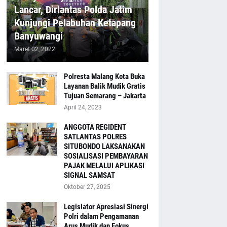
Lancar, Dirlantas Polda Jatim
Kunjungi Pelabuhan Ketapang
Banyuwangi
Maret 02, 2022
Polresta Malang Kota Buka
Layanan Balik Mudik Gratis
Tujuan Semarang – Jakarta
April 24, 2023
ANGGOTA REGIDENT
SATLANTAS POLRES
SITUBONDO LAKSANAKAN
SOSIALISASI PEMBAYARAN
PAJAK MELALUI APLIKASI
SIGNAL SAMSAT
Oktober 27, 2025
Legislator Apresiasi Sinergi
Polri dalam Pengamanan
Arus Mudik dan Fokus