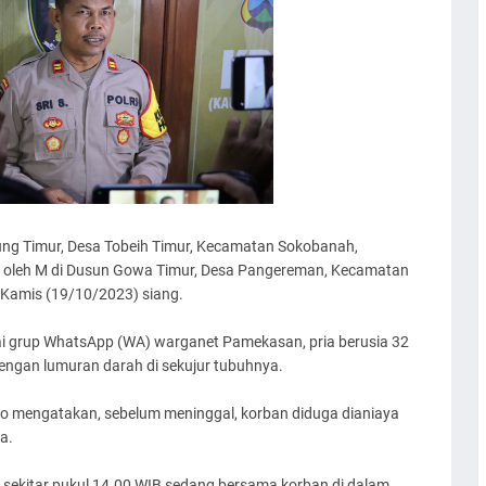
g Timur, Desa Tobeih Timur, Kecamatan Sokobanah,
t oleh M di Dusun Gowa Timur, Desa Pangereman, Kecamatan
Kamis (19/10/2023) siang.
ai grup WhatsApp (WA) warganet Pamekasan, pria berusia 32
engan lumuran darah di sekujur tubuhnya.
to mengatakan, sebelum meninggal, korban diduga dianiaya
a.
, sekitar pukul 14.00 WIB sedang bersama korban di dalam