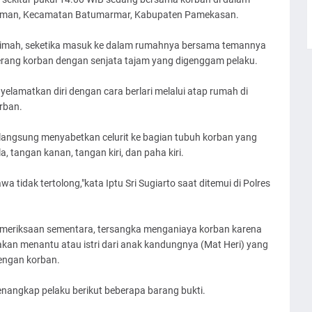
reman, Kecamatan Batumarmar, Kabupaten Pamekasan.
imah, seketika masuk ke dalam rumahnya bersama temannya
erang korban dengan senjata tajam yang digenggam pelaku.
elamatkan diri dengan cara berlari melalui atap rumah di
rban.
 langsung menyabetkan celurit ke bagian tubuh korban yang
 tangan kanan, tangan kiri, dan paha kiri.
tidak tertolong,"kata Iptu Sri Sugiarto saat ditemui di Polres
 pemeriksaan sementara, tersangka menganiaya korban karena
an menantu atau istri dari anak kandungnya (Mat Heri) yang
dengan korban.
enangkap pelaku berikut beberapa barang bukti.