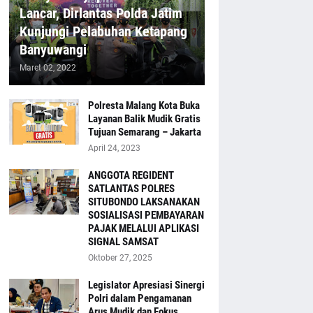
Lancar, Dirlantas Polda Jatim
Kunjungi Pelabuhan Ketapang
Banyuwangi
Maret 02, 2022
Polresta Malang Kota Buka
Layanan Balik Mudik Gratis
Tujuan Semarang – Jakarta
April 24, 2023
ANGGOTA REGIDENT
SATLANTAS POLRES
SITUBONDO LAKSANAKAN
SOSIALISASI PEMBAYARAN
PAJAK MELALUI APLIKASI
SIGNAL SAMSAT
Oktober 27, 2025
Legislator Apresiasi Sinergi
Polri dalam Pengamanan
Arus Mudik dan Fokus