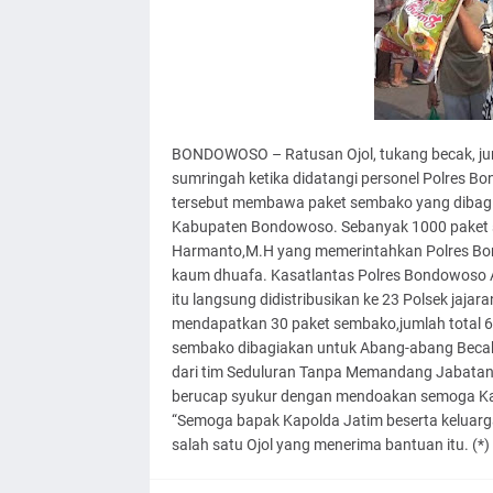
BONDOWOSO – Ratusan Ojol, tukang becak, ju
sumringah ketika didatangi personel Polres 
tersebut membawa paket sembako yang dibag
Kabupaten Bondowoso. Sebanyak 1000 paket sem
Harmanto,M.H yang memerintahkan Polres Bo
kaum dhuafa. Kasatlantas Polres Bondowoso 
itu langsung didistribusikan ke 23 Polsek jajar
mendapatkan 30 paket sembako,jumlah total 69
sembako dibagiakan untuk Abang-abang Becak, 
dari tim Seduluran Tanpa Memandang Jabatan
berucap syukur dengan mendoakan semoga Kapo
“Semoga bapak Kapolda Jatim beserta keluarga
salah satu Ojol yang menerima bantuan itu. (*)