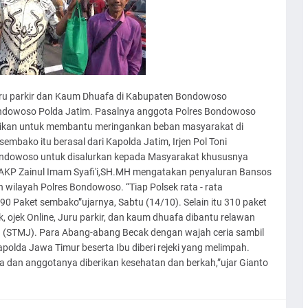
ru parkir dan Kaum Dhuafa di Kabupaten Bondowoso
Bondowoso Polda Jatim. Pasalnya anggota Polres Bondowoso
ikan untuk membantu meringankan beban masyarakat di
bako itu berasal dari Kapolda Jatim, Irjen Pol Toni
ndowoso untuk disalurkan kepada Masyarakat khususnya
AKP Zainul Imam Syafi'i,SH.MH mengatakan penyaluran Bansos
an wilayah Polres Bondowoso. “Tiap Polsek rata - rata
0 Paket sembako”ujarnya, Sabtu (14/10). Selain itu 310 paket
ojek Online, Juru parkir, dan kaum dhuafa dibantu relawan
 (STMJ). Para Abang-abang Becak dengan wajah ceria sambil
lda Jawa Timur beserta Ibu diberi rejeki yang melimpah.
 dan anggotanya diberikan kesehatan dan berkah,”ujar Gianto