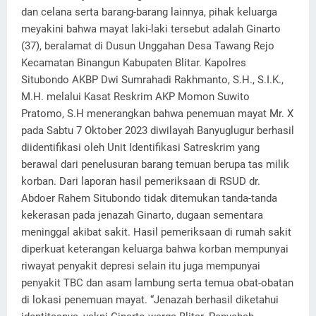
dan celana serta barang-barang lainnya, pihak keluarga
meyakini bahwa mayat laki-laki tersebut adalah Ginarto
(37), beralamat di Dusun Unggahan Desa Tawang Rejo
Kecamatan Binangun Kabupaten Blitar. Kapolres
Situbondo AKBP Dwi Sumrahadi Rakhmanto, S.H., S.I.K.,
M.H. melalui Kasat Reskrim AKP Momon Suwito
Pratomo, S.H menerangkan bahwa penemuan mayat Mr. X
pada Sabtu 7 Oktober 2023 diwilayah Banyuglugur berhasil
diidentifikasi oleh Unit Identifikasi Satreskrim yang
berawal dari penelusuran barang temuan berupa tas milik
korban. Dari laporan hasil pemeriksaan di RSUD dr.
Abdoer Rahem Situbondo tidak ditemukan tanda-tanda
kekerasan pada jenazah Ginarto, dugaan sementara
meninggal akibat sakit. Hasil pemeriksaan di rumah sakit
diperkuat keterangan keluarga bahwa korban mempunyai
riwayat penyakit depresi selain itu juga mempunyai
penyakit TBC dan asam lambung serta temua obat-obatan
di lokasi penemuan mayat. “Jenazah berhasil diketahui