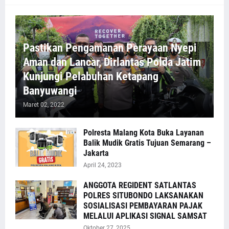
Pastikan Pengamanan Perayaan Nyepi
Aman dan Lancar, Dirlantas Polda Jatim
Kunjungi Pelabuhan Ketapang
Banyuwangi
Maret 02, 2022
Polresta Malang Kota Buka Layanan
Balik Mudik Gratis Tujuan Semarang –
Jakarta
April 24, 2023
ANGGOTA REGIDENT SATLANTAS
POLRES SITUBONDO LAKSANAKAN
SOSIALISASI PEMBAYARAN PAJAK
MELALUI APLIKASI SIGNAL SAMSAT
Oktober 27, 2025