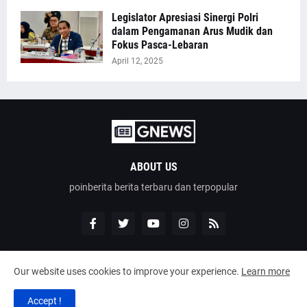
Legislator Apresiasi Sinergi Polri
dalam Pengamanan Arus Mudik dan
Fokus Pasca-Lebaran
April 12, 2025
ABOUT US
poinberita berita terbaru dan terpopular
Our website uses cookies to improve your experience.
Learn more
Design by -
poinberita
Accept !
Home
About
Contact Us