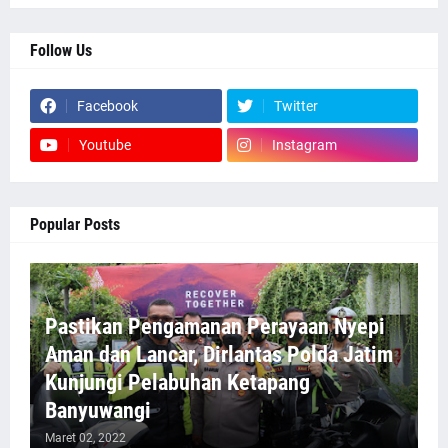
Follow Us
Facebook
Twitter
Youtube
Instagram
Popular Posts
Pastikan Pengamanan Perayaan Nyepi
Aman dan Lancar, Dirlantas Polda Jatim
Kunjungi Pelabuhan Ketapang
Banyuwangi
Maret 02, 2022