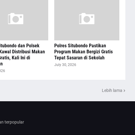
itubondo dan Polsek
Polres Situbondo Pastikan
Kawal Distribusi Makan
Program Makan Bergizi Gratis
ratis, Kali Ini di
Tepat Sasaran di Sekolah
an
July 30, 2026
026
Lebih lama
dan terpopular