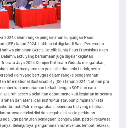
 Jaya 2024 dalam rangka pengamanan kunjungan Paus
um (ISF) tahun 2024. Latihan ini digelar di Balai Pertemuan
i bahwa pimpinan Gereja Katolik Dunia Paus Fransiskus akan
 Dalam waktu yang bersamaan juga digelar kegiatan
ops Tribrata Jaya 2024 Komjen Pol Imam Widodo mengatakan,
akukan untuk menyamakan pola pikir dan pola tindak, serta
rsonel Polri yang bertugas dalam rangka pengamanan
n International Sustainability (ISF) tahun 2024. "Latihan pra
k memberikan pemahaman terkait dengan SOP dan cara
in seluruh peserta pelatihan dapat mengikuti kegiatan ini secara
ahan dan atensi dari instruktur ataupun pimpinan," kata
ankorbrimob Polri mengatakan, beberapa hal yang dibahas
antaranya deteksi dini dan cegah dini, serta perkiraan
u ada juga peraturan penjagaan, pengawalan, patroli rekayasa
 ucapnya. Selanjutnya, pengamanan hotel venue, tempat rekreasi,