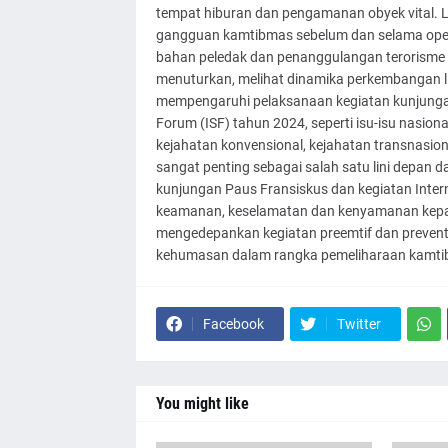
tempat hiburan dan pengamanan obyek vital. L
gangguan kamtibmas sebelum dan selama opera
bahan peledak dan penanggulangan terorisme 
menuturkan, melihat dinamika perkembangan lin
mempengaruhi pelaksanaan kegiatan kunjungan 
Forum (ISF) tahun 2024, seperti isu-isu nasio
kejahatan konvensional, kejahatan transnasional
sangat penting sebagai salah satu lini depa
kunjungan Paus Fransiskus dan kegiatan Intern
keamanan, keselamatan dan kenyamanan kepad
mengedepankan kegiatan preemtif dan preventi
kehumasan dalam rangka pemeliharaan kamtib
Facebook
Twitter
You might like