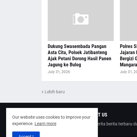
Dukung Swasembada Pangan
Polres S
Asta Cita, Polsek Jatibanteng
Jajaran 
Ajak Petani Dorong Hasil Panen
Bergizi G
Jagung ke Bulog
Mangar
July 31, 2026
July 31, 2
Lebih baru
ABOUT US
Our website uses cookies to improve your
experience.
Learn more
poinberita berita terbaru 
Accept !