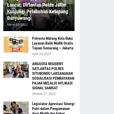
Lancar, Dirlantas Polda Jatim
Kunjungi Pelabuhan Ketapang
Banyuwangi
Maret 02, 2022
Polresta Malang Kota Buka
Layanan Balik Mudik Gratis
Tujuan Semarang – Jakarta
April 24, 2023
ANGGOTA REGIDENT
SATLANTAS POLRES
SITUBONDO LAKSANAKAN
SOSIALISASI PEMBAYARAN
PAJAK MELALUI APLIKASI
SIGNAL SAMSAT
Oktober 27, 2025
Legislator Apresiasi Sinergi
Polri dalam Pengamanan
Arus Mudik dan Fokus