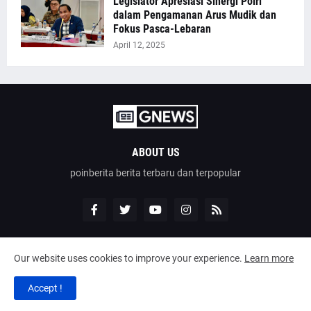
Legislator Apresiasi Sinergi Polri
dalam Pengamanan Arus Mudik dan
Fokus Pasca-Lebaran
April 12, 2025
ABOUT US
poinberita berita terbaru dan terpopular
Our website uses cookies to improve your experience.
Learn more
Design by -
poinberita
Accept !
Home
About
Contact Us