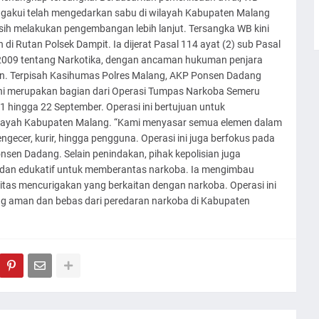
ngakui telah mengedarkan sabu di wilayah Kabupaten Malang
masih melakukan pengembangan lebih lanjut. Tersangka WB kini
 di Rutan Polsek Dampit. Ia dijerat Pasal 114 ayat (2) sub Pasal
 2009 tentang Narkotika, dengan ancaman hukuman penjara
hun. Terpisah Kasihumas Polres Malang, AKP Ponsen Dadang
i merupakan bagian dari Operasi Tumpas Narkoba Semeru
1 hingga 22 September. Operasi ini bertujuan untuk
ilayah Kabupaten Malang. “Kami menyasar semua elemen dalam
ngecer, kurir, hingga pengguna. Operasi ini juga berfokus pada
sen Dadang. Selain penindakan, pihak kepolisian juga
 dan edukatif untuk memberantas narkoba. Ia mengimbau
itas mencurigakan yang berkaitan dengan narkoba. Operasi ini
g aman dan bebas dari peredaran narkoba di Kabupaten