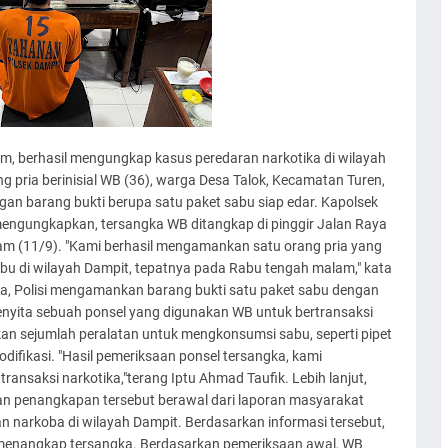
, berhasil mengungkap kasus peredaran narkotika di wilayah
pria berinisial WB (36), warga Desa Talok, Kecamatan Turen,
gan barang bukti berupa satu paket sabu siap edar. Kapolsek
 mengungkapkan, tersangka WB ditangkap di pinggir Jalan Raya
m (11/9). "Kami berhasil mengamankan satu orang pria yang
abu di wilayah Dampit, tepatnya pada Rabu tengah malam," kata
gka, Polisi mengamankan barang bukti satu paket sabu dengan
 menyita sebuah ponsel yang digunakan WB untuk bertransaksi
an sejumlah peralatan untuk mengkonsumsi sabu, seperti pipet
difikasi. "Hasil pemeriksaan ponsel tersangka, kami
saksi narkotika,"terang Iptu Ahmad Taufik. Lebih lanjut,
an penangkapan tersebut berawal dari laporan masyarakat
narkoba di wilayah Dampit. Berdasarkan informasi tersebut,
l menangkap tersangka. Berdasarkan pemeriksaan awal, WB