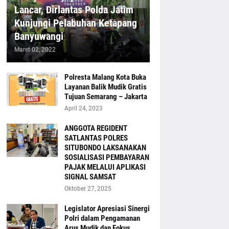
Lancar, Dirlantas Polda Jatim
Kunjungi Pelabuhan Ketapang
Banyuwangi
Maret 02, 2022
Polresta Malang Kota Buka
Layanan Balik Mudik Gratis
Tujuan Semarang – Jakarta
April 24, 2023
ANGGOTA REGIDENT
SATLANTAS POLRES
SITUBONDO LAKSANAKAN
SOSIALISASI PEMBAYARAN
PAJAK MELALUI APLIKASI
SIGNAL SAMSAT
Oktober 27, 2025
Legislator Apresiasi Sinergi
Polri dalam Pengamanan
Arus Mudik dan Fokus