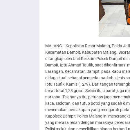
MALANG –Kepolisian Resor Malang, Polda Jatim
Kecamatan Dampit, Kabupaten Malang. Seorang 
ditangkap oleh Unit Reskrim Polsek Dampit den
Dampit, Iptu Ahmad Taufik, saat dikonfirmasi
Larangan, Kecamatan Dampit, pada Rabu mala
diduga kuat sebagai pengedar narkoba jenis s
Iptu Taufik, Kamis (12/9). Dari tangan tersan
berat total 1,23 gram. Selain itu, aparat juga
narkoba. Tak hanya itu, petugas juga menemuk
kaca, sedotan, dan tutup botol yang sudah dimo
menemukan percakapan yang mengarah pada tran
Kapolsek Dampit Polres Malang ini menerangk
yang merasa resah dengan maraknya peredaran 
Polisi melakukan penyelidikan hingga berhasi