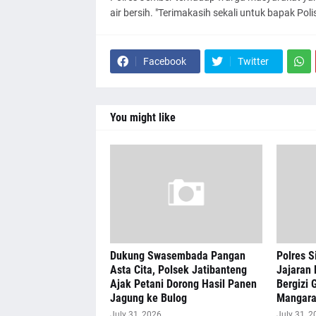
air bersih. "Terimakasih sekali untuk bapak Polisi
Facebook
Twitter
You might like
Dukung Swasembada Pangan
Polres S
Asta Cita, Polsek Jatibanteng
Jajaran 
Ajak Petani Dorong Hasil Panen
Bergizi G
Jagung ke Bulog
Mangar
July 31, 2026
July 31, 2