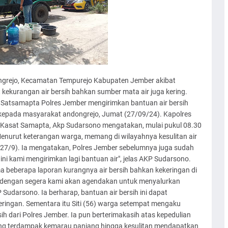
dongrejo, Kecamatan Tempurejo Kabupaten Jember akibat
kekurangan air bersih bahkan sumber mata air juga kering.
ui Satsamapta Polres Jember mengirimkan bantuan air bersih
epada masyarakat andongrejo, Jumat (27/09/24). Kapolres
Kasat Samapta, Akp Sudarsono mengatakan, mulai pukul 08.30
Menurut keterangan warga, memang di wilayahnya kesulitan air
 (27/9). Ia mengatakan, Polres Jember sebelumnya juga sudah
ini kami mengirimkan lagi bantuan air", jelas AKP Sudarsono.
a beberapa laporan kurangnya air bersih bahkan kekeringan di
kin dengan segera kami akan agendakan untuk menyalurkan
udarsono. Ia berharap, bantuan air bersih ini dapat
ingan. Sementara itu Siti (56) warga setempat mengaku
ih dari Polres Jember. Ia pun berterimakasih atas kepedulian
ng terdampak kemarau panjang hingga kesulitan mendapatkan