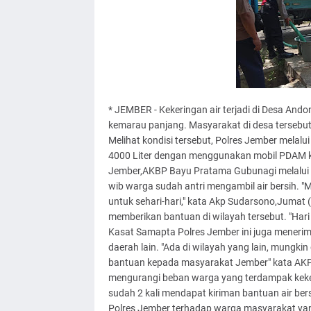
* JEMBER - Kekeringan air terjadi di Desa An
kemarau panjang. Masyarakat di desa tersebut 
Melihat kondisi tersebut, Polres Jember melal
4000 Liter dengan menggunakan mobil PDAM k
Jember,AKBP Bayu Pratama Gubunagi melalui 
wib warga sudah antri mengambil air bersih. "
untuk sehari-hari," kata Akp Sudarsono,Jumat
memberikan bantuan di wilayah tersebut. "Hari 
Kasat Samapta Polres Jember ini juga menerim
daerah lain. "Ada di wilayah yang lain, mung
bantuan kepada masyarakat Jember" kata AKP S
mengurangi beban warga yang terdampak keker
sudah 2 kali mendapat kiriman bantuan air bers
Polres Jember terhadap warga masyarakat ya