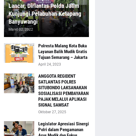
Lancar, Dirlantas Polda Jatim
Kunjungi Pelabuhan Ketapang
Banyuwangi
Maret 02, 2022
Polresta Malang Kota Buka
Layanan Balik Mudik Gratis
Tujuan Semarang – Jakarta
April 24, 2023
ANGGOTA REGIDENT
SATLANTAS POLRES
SITUBONDO LAKSANAKAN
SOSIALISASI PEMBAYARAN
PAJAK MELALUI APLIKASI
SIGNAL SAMSAT
Oktober 27, 2025
Legislator Apresiasi Sinergi
Polri dalam Pengamanan
Arus Mudik dan Fokus