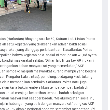
as (Harlantas) Bhayangkara ke-69, Satuan Lalu Lintas Polres
alah satu kegiatan yang dilaksanakan adalah bakti sosial
yarakat yang dianggap perlu bantuan. Kasatlantas Polres
ikan bahwa kegiatan bakti sosial ini merupakan wujud nyata
ondisi masyarakat sekitar. "Di hari lalu lintas ke - 69 ini, kami
meringankan beban masyarakat yang memerlukan," AKP
tuan sembako meliputi masyarakat kurang mampu yang bekerja
lawan Pengatur Lalu Lintas), pemulung, pedagang kecil, tukang
Selain membagikan sembako, Satlantas Polres Batu juga
dakan kerja bakti membersihkan tempat-tempat ibadah di
juan untuk menjaga kebersihan tempat ibadah sekaligus
nan masyarakat saat beribadah. "Melalui kegiatan sosial ini,
enjalin hubungan yang baik dengan masyarakat," pungkas AKP
ra ke - 69 akan diperingati pada 22 September mendatang. (*)