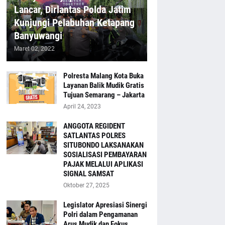
Lancar, Dirlantas Polda Jatim
Kunjungi Pelabuhan Ketapang
Banyuwangi
Maret 02, 2022
Polresta Malang Kota Buka
Layanan Balik Mudik Gratis
Tujuan Semarang – Jakarta
April 24, 2023
ANGGOTA REGIDENT
SATLANTAS POLRES
SITUBONDO LAKSANAKAN
SOSIALISASI PEMBAYARAN
PAJAK MELALUI APLIKASI
SIGNAL SAMSAT
Oktober 27, 2025
Legislator Apresiasi Sinergi
Polri dalam Pengamanan
Arus Mudik dan Fokus