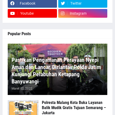
Facebook
Twitter
Youtube
Instagram
Popular Posts
Pastikan Pengamanan Perayaan Nyepi
Aman dan Lancar, Dirlantas Polda Jatim
Kunjungi Pelabuhan Ketapang
Banyuwangi
Maret 02, 2022
Polresta Malang Kota Buka Layanan
Balik Mudik Gratis Tujuan Semarang –
Jakarta