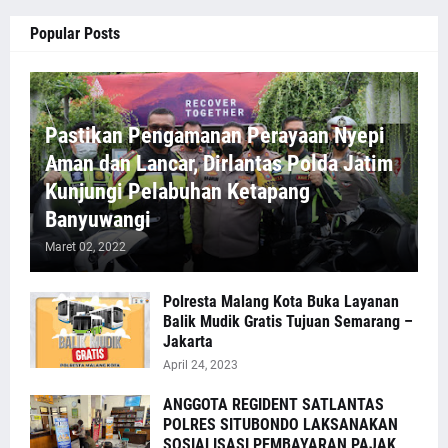
Popular Posts
Pastikan Pengamanan Perayaan Nyepi
Aman dan Lancar, Dirlantas Polda Jatim
Kunjungi Pelabuhan Ketapang
Banyuwangi
Maret 02, 2022
Polresta Malang Kota Buka Layanan
Balik Mudik Gratis Tujuan Semarang –
Jakarta
April 24, 2023
ANGGOTA REGIDENT SATLANTAS
POLRES SITUBONDO LAKSANAKAN
SOSIALISASI PEMBAYARAN PAJAK