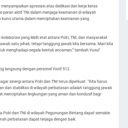
menyampaikan apresiasi atas dedikasi dan kerja keras
si peran aktif TNI dalam menjaga keamanan di wilayah
lah kunci utama dalam menciptakan keamanan yang
laborasi yang lebih erat antara Polri, TNI, dan masyarakat
ab satu pihak, tetapi tanggung jawab kita bersama. Mari kita
untuk menghadapi segala bentuk ancaman,” tambah Yusuf
log langsung dengan personel Yonif 512.
ar sinergi antara Polri dan TNI terus diperkuat. “Kita harus
n dan stabilitas di wilayah perbatasan adalah tanggung jawab
ntuk menciptakan lingkungan yang aman dan kondusif bagi
ara Polri dan TNI di wilayah Pegunungan Bintang dapat semakin
erah perbatasan dapat terjaga dengan baik.