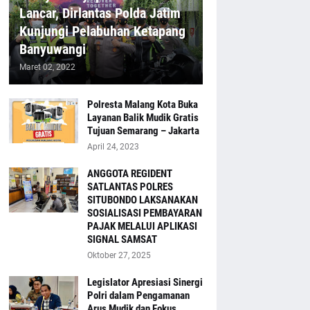
Lancar, Dirlantas Polda Jatim
Kunjungi Pelabuhan Ketapang
Banyuwangi
Maret 02, 2022
Polresta Malang Kota Buka
Layanan Balik Mudik Gratis
Tujuan Semarang – Jakarta
April 24, 2023
ANGGOTA REGIDENT
SATLANTAS POLRES
SITUBONDO LAKSANAKAN
SOSIALISASI PEMBAYARAN
PAJAK MELALUI APLIKASI
SIGNAL SAMSAT
Oktober 27, 2025
Legislator Apresiasi Sinergi
Polri dalam Pengamanan
Arus Mudik dan Fokus