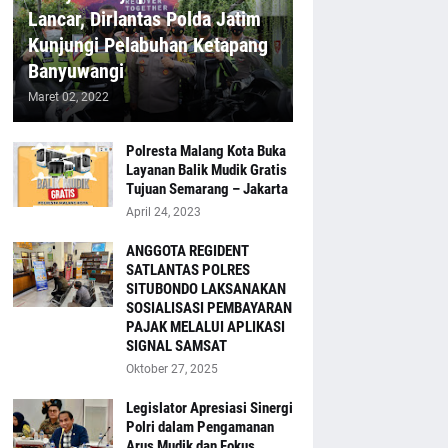
Lancar, Dirlantas Polda Jatim
Kunjungi Pelabuhan Ketapang
Banyuwangi
Maret 02, 2022
Polresta Malang Kota Buka
Layanan Balik Mudik Gratis
Tujuan Semarang – Jakarta
April 24, 2023
ANGGOTA REGIDENT
SATLANTAS POLRES
SITUBONDO LAKSANAKAN
SOSIALISASI PEMBAYARAN
PAJAK MELALUI APLIKASI
SIGNAL SAMSAT
Oktober 27, 2025
Legislator Apresiasi Sinergi
Polri dalam Pengamanan
Arus Mudik dan Fokus