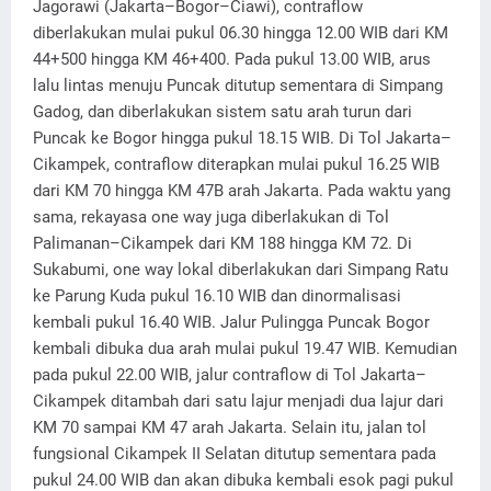
Jagorawi (Jakarta–Bogor–Ciawi), contraflow
diberlakukan mulai pukul 06.30 hingga 12.00 WIB dari KM
44+500 hingga KM 46+400. Pada pukul 13.00 WIB, arus
lalu lintas menuju Puncak ditutup sementara di Simpang
Gadog, dan diberlakukan sistem satu arah turun dari
Puncak ke Bogor hingga pukul 18.15 WIB. Di Tol Jakarta–
Cikampek, contraflow diterapkan mulai pukul 16.25 WIB
dari KM 70 hingga KM 47B arah Jakarta. Pada waktu yang
sama, rekayasa one way juga diberlakukan di Tol
Palimanan–Cikampek dari KM 188 hingga KM 72. Di
Sukabumi, one way lokal diberlakukan dari Simpang Ratu
ke Parung Kuda pukul 16.10 WIB dan dinormalisasi
kembali pukul 16.40 WIB. Jalur Pulingga Puncak Bogor
kembali dibuka dua arah mulai pukul 19.47 WIB. Kemudian
pada pukul 22.00 WIB, jalur contraflow di Tol Jakarta–
Cikampek ditambah dari satu lajur menjadi dua lajur dari
KM 70 sampai KM 47 arah Jakarta. Selain itu, jalan tol
fungsional Cikampek II Selatan ditutup sementara pada
pukul 24.00 WIB dan akan dibuka kembali esok pagi pukul