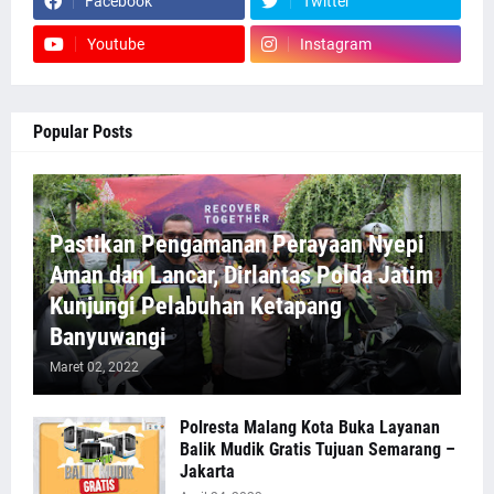
Facebook
Twitter
Youtube
Instagram
Popular Posts
Pastikan Pengamanan Perayaan Nyepi
Aman dan Lancar, Dirlantas Polda Jatim
Kunjungi Pelabuhan Ketapang
Banyuwangi
Maret 02, 2022
Polresta Malang Kota Buka Layanan
Balik Mudik Gratis Tujuan Semarang –
Jakarta