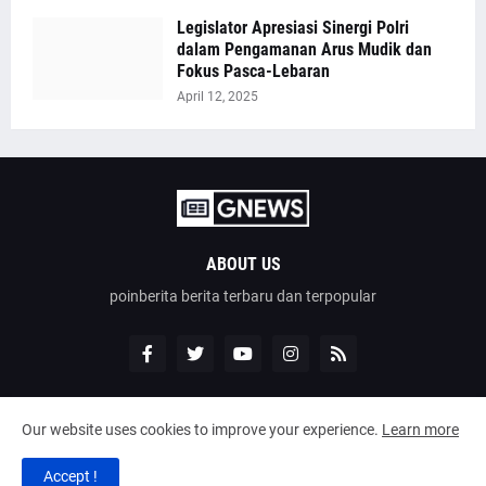
Legislator Apresiasi Sinergi Polri
dalam Pengamanan Arus Mudik dan
Fokus Pasca-Lebaran
April 12, 2025
ABOUT US
poinberita berita terbaru dan terpopular
Our website uses cookies to improve your experience.
Learn more
Design by -
poinberita
Accept !
Home
About
Contact Us