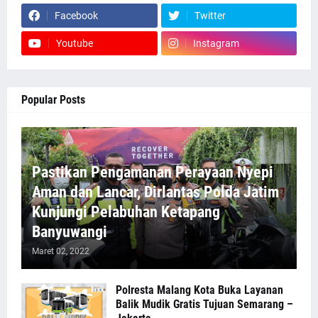
Facebook
Twitter
Youtube
Instagram
Popular Posts
Pastikan Pengamanan Perayaan Nyepi
Aman dan Lancar, Dirlantas Polda Jatim
Kunjungi Pelabuhan Ketapang
Banyuwangi
Maret 02, 2022
Polresta Malang Kota Buka Layanan
Balik Mudik Gratis Tujuan Semarang –