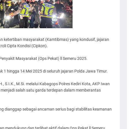
 ketertiban masyarakat (Kamtibmas) yang kondusif, jajaran
oli Cipta Kondisi (Cipkon).
Penyakit Masyarakat (Ops Pekat) ll Semeru 2025.
ejak 1 hingga 14 Mei 2025 di seluruh jajaran Polda Jawa Timur.
., S.I.K., M.Si. melalui Kabagops Polres Kediri Kota, AKP Iwan
n menjadi salah satu garda terdepan dalam memberantas
ng dianggap sebagai ancaman serius bagi stabilitas keamanan
siap mendukung dan terlibat aktif dalam Ops Pekat ll Semeru