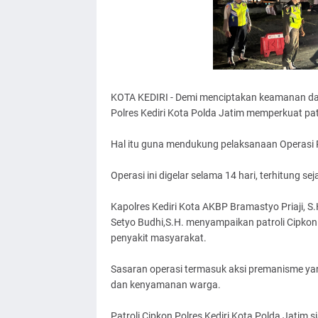
KOTA KEDIRI - Demi menciptakan keamanan dan
Polres Kediri Kota Polda Jatim memperkuat patr
Hal itu guna mendukung pelaksanaan Operasi 
Operasi ini digelar selama 14 hari, terhitung s
Kapolres Kediri Kota AKBP Bramastyo Priaji, S.H
Setyo Budhi,S.H. menyampaikan patroli Cipko
penyakit masyarakat.
Sasaran operasi termasuk aksi premanisme ya
dan kenyamanan warga.
Patroli Cipkon Polres Kediri Kota Polda Jatim 