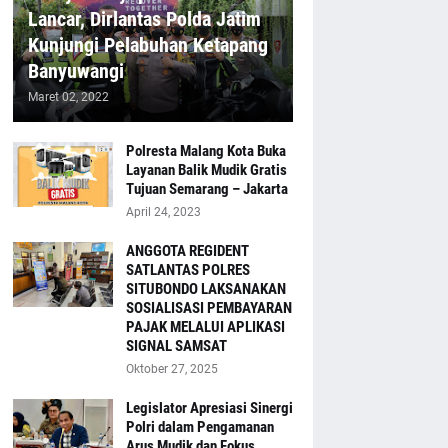
Lancar, Dirlantas Polda Jatim
Kunjungi Pelabuhan Ketapang
Banyuwangi
Maret 02, 2022
Polresta Malang Kota Buka
Layanan Balik Mudik Gratis
Tujuan Semarang – Jakarta
April 24, 2023
ANGGOTA REGIDENT
SATLANTAS POLRES
SITUBONDO LAKSANAKAN
SOSIALISASI PEMBAYARAN
PAJAK MELALUI APLIKASI
SIGNAL SAMSAT
Oktober 27, 2025
Legislator Apresiasi Sinergi
Polri dalam Pengamanan
Arus Mudik dan Fokus