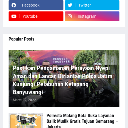
Facebook
Twitter
Youtube
Instagram
Popular Posts
Pastikan Pengamanan Perayaan Nyepi
Aman dan Lancar, Dirlantas Polda Jatim
Kunjungi Pelabuhan Ketapang
Banyuwangi
Maret 02, 2022
Polresta Malang Kota Buka Layanan
Balik Mudik Gratis Tujuan Semarang –
Jakarta