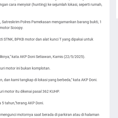
gan cara menyisir (hunting) ke sejumlah lokasi, seperti rumah,
t, Satreskrim Polres Pamekasan mengamankan barang bukti, 1
t motor Scoopy.
kti STNK, BPKB motor dan alat kunci T yang dipakai untuk
iknya," kata AKP Doni Setiawan, Kamis (22/5/2025).
ri motor ini bukan komplotan.
n, dan kami tangkap di lokasi yang berbeda," kata AKP Doni.
i motor itu dikenai pasal 362 KUHP.
 5 tahun,"terang AKP Doni.
engunci motornya saat berada di parkiran atau di halaman