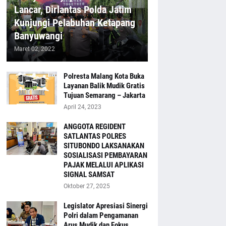
Lancar, Dirlantas Polda Jatim
Kunjungi Pelabuhan Ketapang
Banyuwangi
Maret 02, 2022
Polresta Malang Kota Buka
Layanan Balik Mudik Gratis
Tujuan Semarang – Jakarta
April 24, 2023
ANGGOTA REGIDENT
SATLANTAS POLRES
SITUBONDO LAKSANAKAN
SOSIALISASI PEMBAYARAN
PAJAK MELALUI APLIKASI
SIGNAL SAMSAT
Oktober 27, 2025
Legislator Apresiasi Sinergi
Polri dalam Pengamanan
Arus Mudik dan Fokus