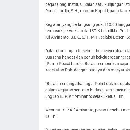
berjasa bagi institusi. Salah satu kunjungan is
Roesdihardjo, S.H., mantan Kapolri, pada Kam
Kegiatan yang berlangsung pukul 10.00 hingga 1
termasuk perwakilan dari STIK Lemdiklat Polr
Kif Aminanto, S.I.K., S.H., M.H. selaku Dosen Ke
Dalam kunjungan tersebut, tim menyerahkan k
Suasana hangat dan penuh kekeluargaan tera
(Purn.) Roesdihardjo. Beliau memberikan sej
kedekatan Polri dengan budaya dan masyaraka
“Beliau mengingatkan agar Polri tidak melupak
dalam kegiatan seni dan budaya, serta menjal
ungkap BJP. Kif Aminanto selaku ketua Tim.
Menurut BJP Kif Aminanto, pesan tersebut m
kali ini.
“Kami sangat menghargai nasihat beliau. Ini me