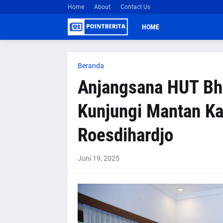
Home
About
Contact Us
HOME
Beranda
Anjangsana HUT Bha
Kunjungi Mantan Kap
Roesdihardjo
Juni 19, 2025