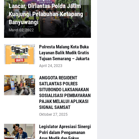
Lancar, Dirlantas Polda Jatim
Kunjungi Pelabuhan Ketapang
Banyuwangi
Maret 02, 2022
Polresta Malang Kota Buka
Layanan Balik Mudik Gratis
Tujuan Semarang – Jakarta
April 24, 2023
ANGGOTA REGIDENT
SATLANTAS POLRES
SITUBONDO LAKSANAKAN
SOSIALISASI PEMBAYARAN
PAJAK MELALUI APLIKASI
SIGNAL SAMSAT
Oktober 27, 2025
Legislator Apresiasi Sinergi
Polri dalam Pengamanan
Arus Mudik dan Fokus