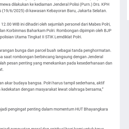
timewa dilakukan ke kediaman Jenderal Polisi (Purn.) Drs. KPH
is (19/6/2025) di kawasan Kebayoran Baru, Jakarta Selatan.
2.00 WIB ini dihadiri oleh sejumlah personel dari Mabes Polri,
i dan Korbinmas Baharkam Polri. Rombongan dipimpin oleh BJP
polisian Utama Tingkat II STIK Lemdiklat Polri.
arangan bunga dan parcel buah sebagai tanda penghormatan.
sa saat rombongan berbincang langsung dengan Jenderal
umlah pesan penting yang menekankan pada kesederhanaan dan
t.
an akar budaya bangsa. Polri harus tampil sederhana, aktif
in kedekatan dengan masyarakat lewat olahraga bersama,”
enjadi pengingat penting dalam momentum HUT Bhayangkara
njadi penguatan moral dan spiritual bagi kami untuk terus