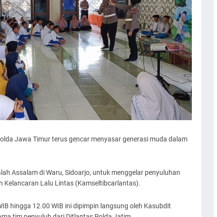
) Polda Jawa Timur terus gencar menyasar generasi muda dalam
alah Assalam di Waru, Sidoarjo, untuk menggelar penyuluhan
Kelancaran Lalu Lintas (Kamseltibcarlantas).
IB hingga 12.00 WIB ini dipimpin langsung oleh Kasubdit
ma tim penyuluh dari Ditlantas Polda Jatim.