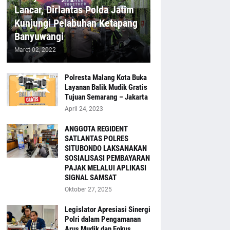
Lancar, Dirlantas Polda Jatim
Kunjungi Pelabuhan Ketapang
Banyuwangi
Maret 02, 2022
Polresta Malang Kota Buka
Layanan Balik Mudik Gratis
Tujuan Semarang – Jakarta
April 24, 2023
ANGGOTA REGIDENT
SATLANTAS POLRES
SITUBONDO LAKSANAKAN
SOSIALISASI PEMBAYARAN
PAJAK MELALUI APLIKASI
SIGNAL SAMSAT
Oktober 27, 2025
Legislator Apresiasi Sinergi
Polri dalam Pengamanan
Arus Mudik dan Fokus