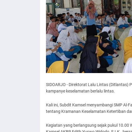
SIDOARJO - Direktorat Lalu Lintas (Ditlantas
kampanye keselamatan berlalu lintas.
Kali ini, Subdit Kamsel menyambangi SMP Al-F
tentang Kramanan Keselamatan Ketertiban dan 
Kegiatan yang berlangsung sejak pukul 10.00 W
Kamsel AKBP Edith Yuswo Widodo, S.I.K., bersa