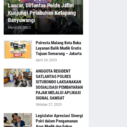
Lancar, Dirlantas Polda Jatim
Kunjungi Pelabuhan Ketapang
Banyuwangi
Maret 02, 2022
Polresta Malang Kota Buka
Layanan Balik Mudik Gratis
Tujuan Semarang – Jakarta
April 24, 2023
ANGGOTA REGIDENT
SATLANTAS POLRES
SITUBONDO LAKSANAKAN
SOSIALISASI PEMBAYARAN
PAJAK MELALUI APLIKASI
SIGNAL SAMSAT
Oktober 27, 2025
Legislator Apresiasi Sinergi
Polri dalam Pengamanan
Arus Mudik dan Fokus