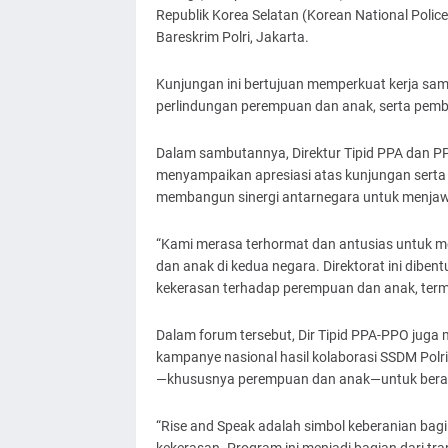
Republik Korea Selatan (Korean National Polic
Bareskrim Polri, Jakarta.
Kunjungan ini bertujuan memperkuat kerja sam
perlindungan perempuan dan anak, serta pemb
Dalam sambutannya, Direktur Tipid PPA dan PPO B
menyampaikan apresiasi atas kunjungan serta 
membangun sinergi antarnegara untuk menjaw
“Kami merasa terhormat dan antusias untuk me
dan anak di kedua negara. Direktorat ini diben
kekerasan terhadap perempuan dan anak, termasu
Dalam forum tersebut, Dir Tipid PPA-PPO ju
kampanye nasional hasil kolaborasi SSDM Polr
—khususnya perempuan dan anak—untuk beran
“Rise and Speak adalah simbol keberanian ba
kekerasan. Program ini menjadi bagian dari tr