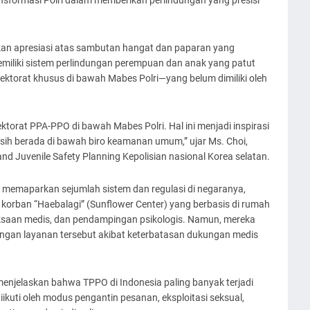
kan apresiasi atas sambutan hangat dan paparan yang
memiliki sistem perlindungan perempuan dan anak yang patut
rektorat khusus di bawah Mabes Polri—yang belum dimiliki oleh
orat PPA-PPO di bawah Mabes Polri. Hal ini menjadi inspirasi
masih berada di bawah biro keamanan umum,” ujar Ms. Choi,
nd Juvenile Safety Planning Kepolisian nasional Korea selatan.
ga memaparkan sejumlah sistem dan regulasi di negaranya,
korban “Haebalagi” (Sunflower Center) yang berbasis di rumah
iksaan medis, dan pendampingan psikologis. Namun, mereka
an layanan tersebut akibat keterbatasan dukungan medis
 menjelaskan bahwa TPPO di Indonesia paling banyak terjadi
iikuti oleh modus pengantin pesanan, eksploitasi seksual,