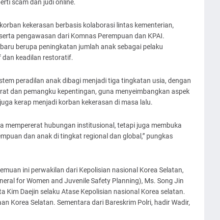
rti scam dan judi online.
ban kekerasan berbasis kolaborasi lintas kementerian,
 serta pengawasan dari Komnas Perempuan dan KPAI.
baru berupa peningkatan jumlah anak sebagai pelaku
dan keadilan restoratif.
istem peradilan anak dibagi menjadi tiga tingkatan usia, dengan
arat dan pemangku kepentingan, guna menyeimbangkan aspek
ga kerap menjadi korban kekerasan di masa lalu.
ya mempererat hubungan institusional, tetapi juga membuka
mpuan dan anak di tingkat regional dan global,” pungkas
temuan ini perwakilan dari Kepolisian nasional Korea Selatan,
eral for Women and Juvenile Safety Planning), Ms. Song Jin
a Kim Daejin selaku Atase Kepolisian nasional Korea selatan.
aan Korea Selatan. Sementara dari Bareskrim Polri, hadir Wadir,