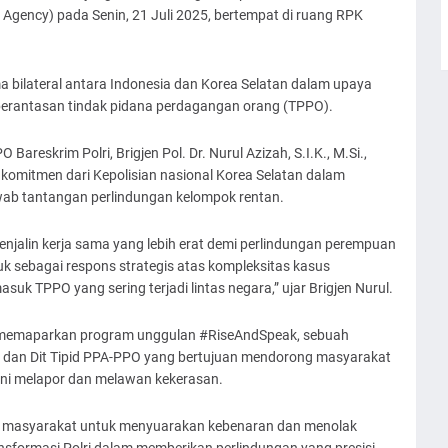
e Agency) pada Senin, 21 Juli 2025, bertempat di ruang RPK
a bilateral antara Indonesia dan Korea Selatan dalam upaya
erantasan tindak pidana perdagangan orang (TPPO).
areskrim Polri, Brigjen Pol. Dr. Nurul Azizah, S.I.K., M.Si.,
komitmen dari Kepolisian nasional Korea Selatan dalam
ab tantangan perlindungan kelompok rentan.
njalin kerja sama yang lebih erat demi perlindungan perempuan
tuk sebagai respons strategis atas kompleksitas kasus
k TPPO yang sering terjadi lintas negara,” ujar Brigjen Nurul.
ga memaparkan program unggulan #RiseAndSpeak, sebuah
i dan Dit Tipid PPA-PPO yang bertujuan mendorong masyarakat
i melapor dan melawan kekerasan.
gi masyarakat untuk menyuarakan kebenaran dan menolak
ansformasi Polri dalam memberikan perlindungan yang presisi