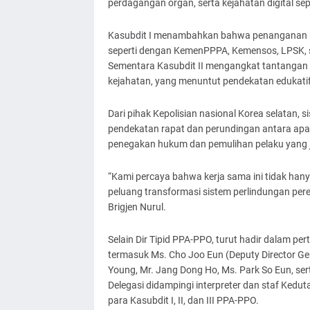
perdagangan organ, serta kejahatan digital sepe
Kasubdit I menambahkan bahwa penanganan kor
seperti dengan KemenPPPA, Kemensos, LPSK,
Sementara Kasubdit II mengangkat tantangan 
kejahatan, yang menuntut pendekatan edukatif 
Dari pihak Kepolisian nasional Korea selatan, s
pendekatan rapat dan perundingan antara ap
penegakan hukum dan pemulihan pelaku yang ju
“Kami percaya bahwa kerja sama ini tidak han
peluang transformasi sistem perlindungan pere
Brigjen Nurul.
Selain Dir Tipid PPA-PPO, turut hadir dalam per
termasuk Ms. Cho Joo Eun (Deputy Director Gen
Young, Mr. Jang Dong Ho, Ms. Park So Eun, sert
Delegasi didampingi interpreter dan staf Kedut
para Kasubdit I, II, dan III PPA-PPO.