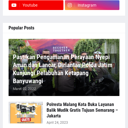
Youtube
Instagram
Popular Posts
Pastikan Pengamanan Perayaan Nyepi
Aman dan Lancar, Dirlantas Polda Jatim
Kunjungi Pelabuhan Ketapang
Banyuwangi
Maret 02, 2022
Polresta Malang Kota Buka Layanan
Balik Mudik Gratis Tujuan Semarang –
Jakarta
April 24, 2023