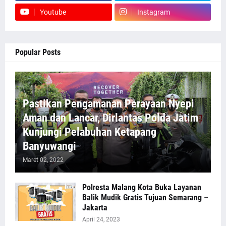
Youtube
Instagram
Popular Posts
Pastikan Pengamanan Perayaan Nyepi
Aman dan Lancar, Dirlantas Polda Jatim
Kunjungi Pelabuhan Ketapang
Banyuwangi
Maret 02, 2022
Polresta Malang Kota Buka Layanan
Balik Mudik Gratis Tujuan Semarang –
Jakarta
April 24, 2023