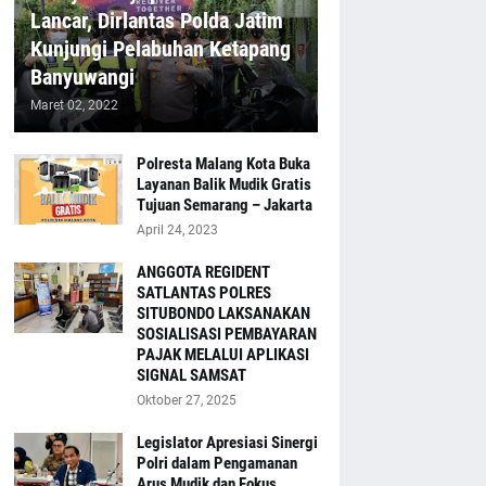
Lancar, Dirlantas Polda Jatim
Kunjungi Pelabuhan Ketapang
Banyuwangi
Maret 02, 2022
Polresta Malang Kota Buka
Layanan Balik Mudik Gratis
Tujuan Semarang – Jakarta
April 24, 2023
ANGGOTA REGIDENT
SATLANTAS POLRES
SITUBONDO LAKSANAKAN
SOSIALISASI PEMBAYARAN
PAJAK MELALUI APLIKASI
SIGNAL SAMSAT
Oktober 27, 2025
Legislator Apresiasi Sinergi
Polri dalam Pengamanan
Arus Mudik dan Fokus