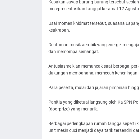
Kepakan sayap burung-burung tersebut seol
merepresentasikan tanggal keramat 17 Agustu
​Usai momen khidmat tersebut, suasana Lapanga
keakraban.
Dentuman musik aerobik yang energik mengajak
dan memompa semangat.
​Antusiasme kian memuncak saat berbagai perlo
dukungan membahana, memecah keheningan p
Para peserta, mulai dari jajaran pimpinan hing
​Panitia yang diketuai langsung oleh Ka SPN P
(doorprize) yang menarik.
Berbagai perlengkapan rumah tangga seperti k
unit mesin cuci menjadi daya tarik tersendiri