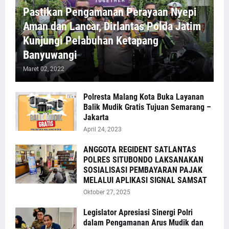
Pastikan Pengamanan Perayaan Nyepi
Aman dan Lancar, Dirlantas Polda Jatim
Kunjungi Pelabuhan Ketapang
Banyuwangi
Maret 02, 2022
Polresta Malang Kota Buka Layanan
Balik Mudik Gratis Tujuan Semarang –
Jakarta
April 24, 2023
ANGGOTA REGIDENT SATLANTAS
POLRES SITUBONDO LAKSANAKAN
SOSIALISASI PEMBAYARAN PAJAK
MELALUI APLIKASI SIGNAL SAMSAT
Oktober 27, 2025
Legislator Apresiasi Sinergi Polri
dalam Pengamanan Arus Mudik dan