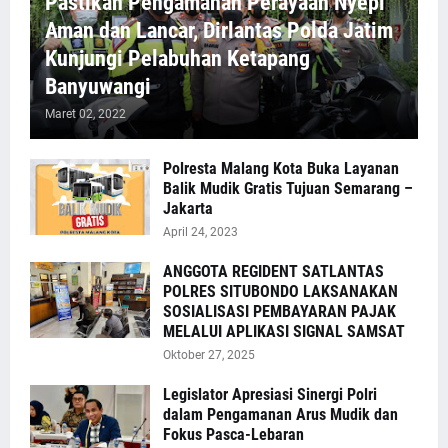
Pastikan Pengamanan Perayaan Nyepi
Aman dan Lancar, Dirlantas Polda Jatim
Kunjungi Pelabuhan Ketapang
Banyuwangi
Maret 02, 2022
Polresta Malang Kota Buka Layanan
Balik Mudik Gratis Tujuan Semarang –
Jakarta
April 24, 2023
ANGGOTA REGIDENT SATLANTAS
POLRES SITUBONDO LAKSANAKAN
SOSIALISASI PEMBAYARAN PAJAK
MELALUI APLIKASI SIGNAL SAMSAT
Oktober 27, 2025
Legislator Apresiasi Sinergi Polri
dalam Pengamanan Arus Mudik dan
Fokus Pasca-Lebaran