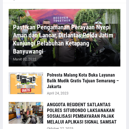
Pastikan Pengamanan Perayaan Nyepi
Aman dan Lancar, Dirlantas Polda Jatim
Kunjungi Pelabuhan Ketapang
Banyuwangi
Maret 02, 2022
Polresta Malang Kota Buka Layanan
Balik Mudik Gratis Tujuan Semarang –
Jakarta
April 24, 2023
ANGGOTA REGIDENT SATLANTAS
POLRES SITUBONDO LAKSANAKAN
SOSIALISASI PEMBAYARAN PAJAK
MELALUI APLIKASI SIGNAL SAMSAT
Oktober 27, 2025