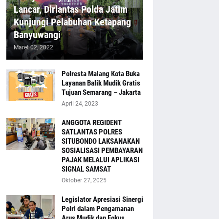
Lancar, Dirlantas Polda Jatim
Kunjungi Pelabuhan Ketapang
Banyuwangi
Maret 02, 2022
Polresta Malang Kota Buka
Layanan Balik Mudik Gratis
Tujuan Semarang – Jakarta
April 24, 2023
ANGGOTA REGIDENT
SATLANTAS POLRES
SITUBONDO LAKSANAKAN
SOSIALISASI PEMBAYARAN
PAJAK MELALUI APLIKASI
SIGNAL SAMSAT
Oktober 27, 2025
Legislator Apresiasi Sinergi
Polri dalam Pengamanan
Arus Mudik dan Fokus