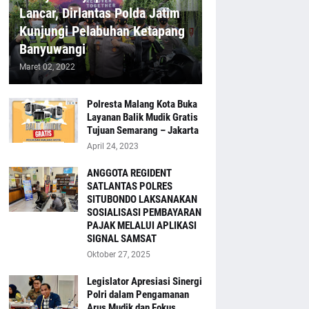
Lancar, Dirlantas Polda Jatim
Kunjungi Pelabuhan Ketapang
Banyuwangi
Maret 02, 2022
Polresta Malang Kota Buka
Layanan Balik Mudik Gratis
Tujuan Semarang – Jakarta
April 24, 2023
ANGGOTA REGIDENT
SATLANTAS POLRES
SITUBONDO LAKSANAKAN
SOSIALISASI PEMBAYARAN
PAJAK MELALUI APLIKASI
SIGNAL SAMSAT
Oktober 27, 2025
Legislator Apresiasi Sinergi
Polri dalam Pengamanan
Arus Mudik dan Fokus