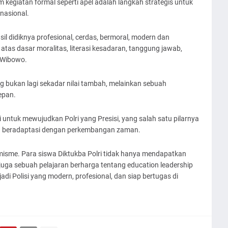
kegiatan formal seperti apel adalah langkah strategis untuk
nasional.
il didiknya profesional, cerdas, bermoral, modern dan
atas dasar moralitas, literasi kesadaran, tanggung jawab,
s Wibowo.
ukan lagi sekadar nilai tambah, melainkan sebuah
epan.
i untuk mewujudkan Polri yang Presisi, yang salah satu pilarnya
u beradaptasi dengan perkembangan zaman.
imisme. Para siswa Diktukba Polri tidak hanya mendapatkan
pi juga sebuah pelajaran berharga tentang education leadership
i Polisi yang modern, profesional, dan siap bertugas di