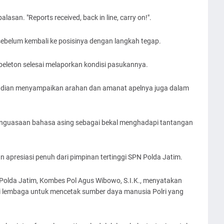
lasan. "Reports received, back in line, carry on!".
sebelum kembali ke posisinya dengan langkah tegap.
 peleton selesai melaporkan kondisi pasukannya.
mudian menyampaikan arahan dan amanat apelnya juga dalam
nguasaan bahasa asing sebagai bekal menghadapi tantangan
 apresiasi penuh dari pimpinan tertinggi SPN Polda Jatim.
 Polda Jatim, Kombes Pol Agus Wibowo, S.I.K., menyatakan
isi lembaga untuk mencetak sumber daya manusia Polri yang