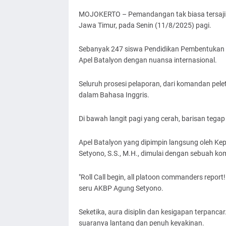
MOJOKERTO – Pemandangan tak biasa tersaji d
Jawa Timur, pada Senin (11/8/2025) pagi.
Sebanyak 247 siswa Pendidikan Pembentukan B
Apel Batalyon dengan nuansa internasional.
Seluruh prosesi pelaporan, dari komandan pele
dalam Bahasa Inggris.
Di bawah langit pagi yang cerah, barisan tegap
Apel Batalyon yang dipimpin langsung oleh Ke
Setyono, S.S., M.H., dimulai dengan sebuah k
"Roll Call begin, all platoon commanders repor
seru AKBP Agung Setyono.
Seketika, aura disiplin dan kesigapan terpanc
suaranya lantang dan penuh keyakinan.