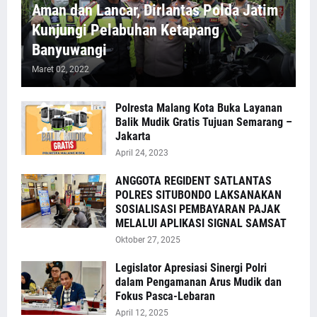
Aman dan Lancar, Dirlantas Polda Jatim
Kunjungi Pelabuhan Ketapang
Banyuwangi
Maret 02, 2022
Polresta Malang Kota Buka Layanan
Balik Mudik Gratis Tujuan Semarang –
Jakarta
April 24, 2023
ANGGOTA REGIDENT SATLANTAS
POLRES SITUBONDO LAKSANAKAN
SOSIALISASI PEMBAYARAN PAJAK
MELALUI APLIKASI SIGNAL SAMSAT
Oktober 27, 2025
Legislator Apresiasi Sinergi Polri
dalam Pengamanan Arus Mudik dan
Fokus Pasca-Lebaran
April 12, 2025