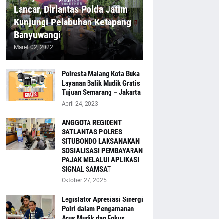
Lancar, Dirlantas Polda Jatim
Kunjungi Pelabuhan Ketapang
Banyuwangi
Maret 02, 2022
Polresta Malang Kota Buka
Layanan Balik Mudik Gratis
Tujuan Semarang – Jakarta
April 24, 2023
ANGGOTA REGIDENT
SATLANTAS POLRES
SITUBONDO LAKSANAKAN
SOSIALISASI PEMBAYARAN
PAJAK MELALUI APLIKASI
SIGNAL SAMSAT
Oktober 27, 2025
Legislator Apresiasi Sinergi
Polri dalam Pengamanan
Arus Mudik dan Fokus