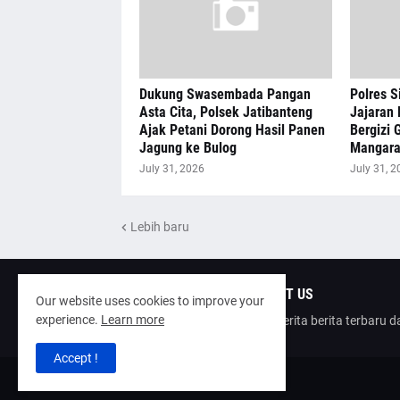
Dukung Swasembada Pangan
Polres S
Asta Cita, Polsek Jatibanteng
Jajaran 
Ajak Petani Dorong Hasil Panen
Bergizi G
Jagung ke Bulog
Mangar
July 31, 2026
July 31, 2
Lebih baru
ABOUT US
Our website uses cookies to improve your
experience.
Learn more
poinberita berita terbaru 
Accept !
Design by -
poinberita