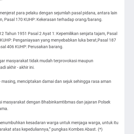
menjerat para pelaku dengan sejumlah pasal pidana, antara lain
n, Pasal 170 KUHP: Kekerasan terhadap orang/barang.
 12 Tahun 1951 Pasal 2 Ayat 1: Kepemilikan senjata tajam, Pasal
 KUHP: Penganiayaan yang menyebabkan luka berat,Pasal 187
asal 406 KUHP: Perusakan barang.
ar masyarakat tidak mudah terprovokasi maupun
 akhir - akhir ini.
 - masing, menciptakan damai dan sejuk sehingga rasa aman
.
asi masyarakat dengan Bhabinkamtibmas dan jajaran Polsek
ama.
u menumbuhkan kesadaran warga untuk menjaga warga, untuk itu
arakat atas kepeduliannya,” pungkas Kombes Abast. (*)