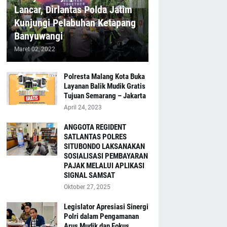
Lancar, Dirlantas Polda Jatim
Kunjungi Pelabuhan Ketapang
Banyuwangi
Maret 02, 2022
Polresta Malang Kota Buka
Layanan Balik Mudik Gratis
Tujuan Semarang – Jakarta
April 24, 2023
ANGGOTA REGIDENT
SATLANTAS POLRES
SITUBONDO LAKSANAKAN
SOSIALISASI PEMBAYARAN
PAJAK MELALUI APLIKASI
SIGNAL SAMSAT
Oktober 27, 2025
Legislator Apresiasi Sinergi
Polri dalam Pengamanan
Arus Mudik dan Fokus