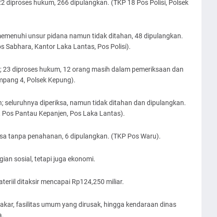
 diproses hukum, 266 dipulangkan. (TKP 18 Pos Polisi, Polsek
emenuhi unsur pidana namun tidak ditahan, 48 dipulangkan.
 Sabhara, Kantor Laka Lantas, Pos Polisi).
; 23 diproses hukum, 12 orang masih dalam pemeriksaan dan
mpang 4, Polsek Kepung).
 seluruhnya diperiksa, namun tidak ditahan dan dipulangkan.
, Pos Pantau Kepanjen, Pos Laka Lantas).
iksa tanpa penahanan, 6 dipulangkan. (TKP Pos Waru).
an sosial, tetapi juga ekonomi.
teriil ditaksir mencapai Rp124,250 miliar.
bakar, fasilitas umum yang dirusak, hingga kendaraan dinas
a.