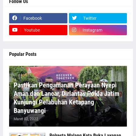
Follow Us
Facebook
Twitter
Youtube
Instagram
Popular Posts
Pastikan Pengamanan Perayaan Nyepi
Aman dan Lancar, Dirlantas Polda Jatim
Kunjungi Pelabuhan Ketapang
Banyuwangi
Maret 02, 2022
Polresta Malang Kota Buka Layanan