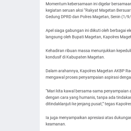
Momentum kebersamaan ini digelar bersamaa
kegiatan seruan aksi “Rakyat Magetan Bersua
Gedung DPRD dan Polres Magetan, Senin (1/9/
Apel siaga gabungan ini diikuti oleh berbagai 
langsung oleh Bupati Magetan, Kapolres Mage
Kehadiran ribuan massa menunjukkan kepeduli
kondusif di Kabupaten Magetan.
Dalam arahannya, Kapolres Magetan AKBP Rad
mengawal proses penyampaian aspirasi dengan
“Mari kita kawal bersama-sama penyampaian as
dengan cara yang humanis, tanpa ada tindakan-
ditindaklanjuti ke jenjang pusat,” tegas Kapolr
Ia juga menyampaikan apresiasi atas dukungan
keamanan.