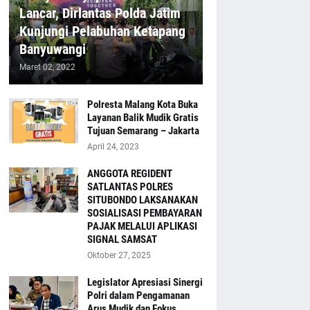
Lancar, Dirlantas Polda Jatim
Kunjungi Pelabuhan Ketapang
Banyuwangi
Maret 02, 2022
Polresta Malang Kota Buka
Layanan Balik Mudik Gratis
Tujuan Semarang – Jakarta
April 24, 2023
ANGGOTA REGIDENT
SATLANTAS POLRES
SITUBONDO LAKSANAKAN
SOSIALISASI PEMBAYARAN
PAJAK MELALUI APLIKASI
SIGNAL SAMSAT
Oktober 27, 2025
Legislator Apresiasi Sinergi
Polri dalam Pengamanan
Arus Mudik dan Fokus