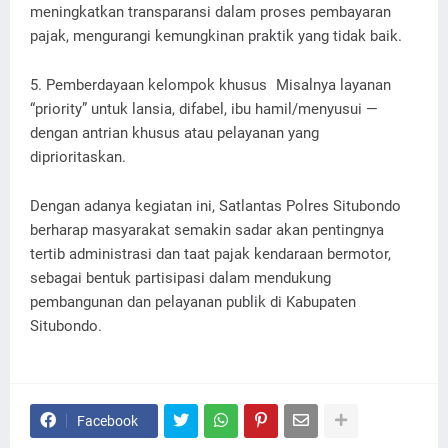
meningkatkan transparansi dalam proses pembayaran
pajak, mengurangi kemungkinan praktik yang tidak baik.
5. Pemberdayaan kelompok khusus Misalnya layanan
“priority” untuk lansia, difabel, ibu hamil/menyusui —
dengan antrian khusus atau pelayanan yang
diprioritaskan.
Dengan adanya kegiatan ini, Satlantas Polres Situbondo
berharap masyarakat semakin sadar akan pentingnya
tertib administrasi dan taat pajak kendaraan bermotor,
sebagai bentuk partisipasi dalam mendukung
pembangunan dan pelayanan publik di Kabupaten
Situbondo.
Facebook