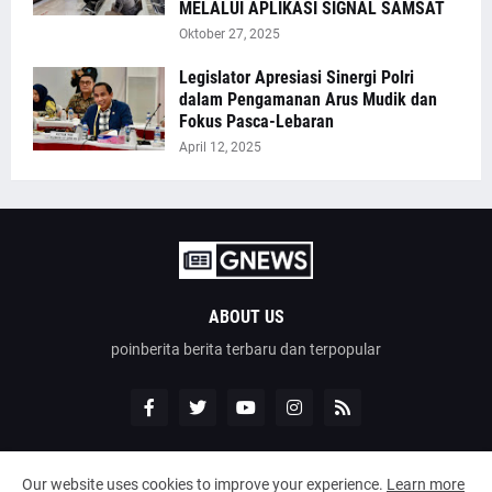
MELALUI APLIKASI SIGNAL SAMSAT
Oktober 27, 2025
Legislator Apresiasi Sinergi Polri
dalam Pengamanan Arus Mudik dan
Fokus Pasca-Lebaran
April 12, 2025
ABOUT US
poinberita berita terbaru dan terpopular
Our website uses cookies to improve your experience.
Learn more