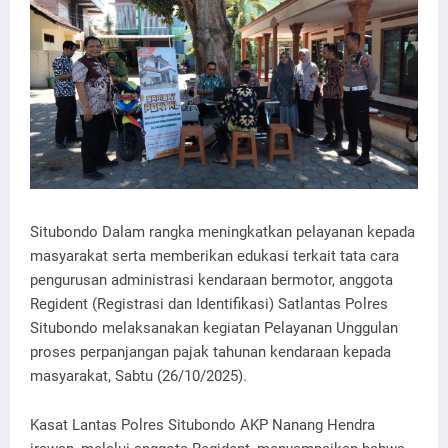
Situbondo Dalam rangka meningkatkan pelayanan kepada
masyarakat serta memberikan edukasi terkait tata cara
pengurusan administrasi kendaraan bermotor, anggota
Regident (Registrasi dan Identifikasi) Satlantas Polres
Situbondo melaksanakan kegiatan Pelayanan Unggulan
proses perpanjangan pajak tahunan kendaraan kepada
masyarakat, Sabtu (26/10/2025).
Kasat Lantas Polres Situbondo AKP Nanang Hendra