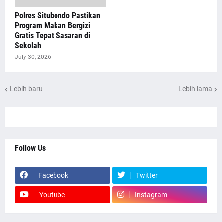
Polres Situbondo Pastikan
Program Makan Bergizi
Gratis Tepat Sasaran di
Sekolah
July 30, 2026
Lebih baru
Lebih lama
Follow Us
Facebook
Twitter
Youtube
Instagram