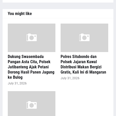
You might like
Dukung Swasembada
Polres Situbondo dan
Pangan Asta Cita, Polsek
Polsek Jajaran Kawal
Jatibanteng Ajak Petani
Distribusi Makan Bergizi
Dorong Hasil Panen Jagung
Gratis, Kali Ini di Mangaran
ke Bulog
July 31, 2026
July 31, 2026