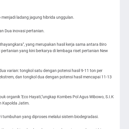
 menjadi ladang jagung hibrida unggulan.
n Dua inovasi pertanian.
Bhayangkara", yang merupakan hasil kerja sama antara Biro
i pertanian yang kini berkarya di lembaga riset pertanian New
a varian: tongkol satu dengan potensi hasil 9-11 ton per
ekstrem, dan tongkol dua dengan potensi hasil mencapai 11-13
upuk organik 'Eco Hayati,"ungkap Kombes Pol Agus Wibowo, S.I.K
n Kapolda Jatim.
ri tumbuhan yang diproses melalui sistem biodegradasi.