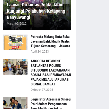
Lancar, Dirlantas Polda Jatim
Kunjungi Pelabuhan Ketapang
Banyuwangi
Maret 02, 2022
Polresta Malang Kota Buka
Layanan Balik Mudik Gratis
Tujuan Semarang – Jakarta
April 24, 2023
ANGGOTA REGIDENT
SATLANTAS POLRES
SITUBONDO LAKSANAKAN
SOSIALISASI PEMBAYARAN
PAJAK MELALUI APLIKASI
SIGNAL SAMSAT
Oktober 27, 2025
Legislator Apresiasi Sinergi
Polri dalam Pengamanan
Arus Mudik dan Fokus