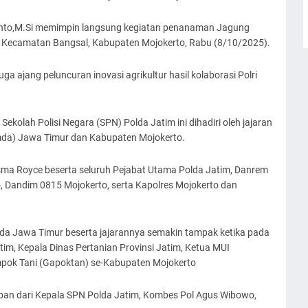
ianto,M.Si memimpin langsung kegiatan penanaman Jagung
g, Kecamatan Bangsal, Kabupaten Mojokerto, Rabu (8/10/2025).
uga ajang peluncuran inovasi agrikultur hasil kolaborasi Polri
Sekolah Polisi Negara (SPN) Polda Jatim ini dihadiri oleh jajaran
da) Jawa Timur dan Kabupaten Mojokerto.
sma Royce beserta seluruh Pejabat Utama Polda Jatim, Danrem
, Dandim 0815 Mojokerto, serta Kapolres Mojokerto dan
Polda Jawa Timur beserta jajarannya semakin tampak ketika pada
atim, Kepala Dinas Pertanian Provinsi Jatim, Ketua MUI
pok Tani (Gapoktan) se-Kabupaten Mojokerto
apan dari Kepala SPN Polda Jatim, Kombes Pol Agus Wibowo,