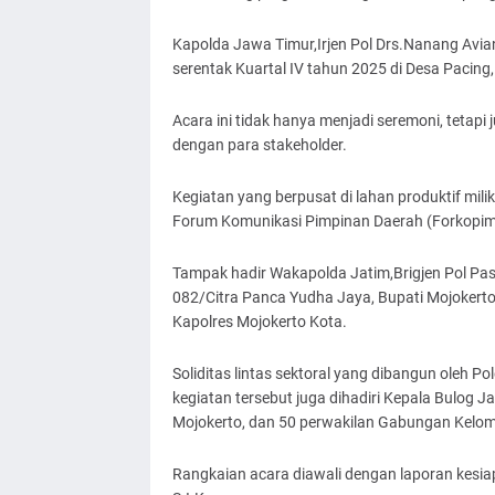
Kapolda Jawa Timur,Irjen Pol Drs.Nanang Av
serentak Kuartal IV tahun 2025 di Desa Pacin
Acara ini tidak hanya menjadi seremoni, tetapi j
dengan para stakeholder.
Kegiatan yang berpusat di lahan produktif milik 
Forum Komunikasi Pimpinan Daerah (Forkopim
Tampak hadir Wakapolda Jatim,Brigjen Pol Pa
082/Citra Panca Yudha Jaya, Bupati Mojokerto
Kapolres Mojokerto Kota.
Soliditas lintas sektoral yang dibangun oleh 
kegiatan tersebut juga dihadiri Kepala Bulog J
Mojokerto, dan 50 perwakilan Gabungan Kelom
Rangkaian acara diawali dengan laporan kesi