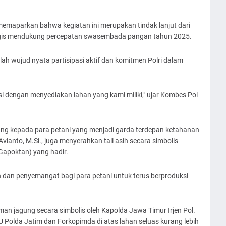
maparkan bahwa kegiatan ini merupakan tindak lanjut dari
tegis mendukung percepatan swasembada pangan tahun 2025.
h wujud nyata partisipasi aktif dan komitmen Polri dalam
si dengan menyediakan lahan yang kami miliki," ujar Kombes Pol
ung kepada para petani yang menjadi garda terdepan ketahanan
vianto, M.Si., juga menyerahkan tali asih secara simbolis
apoktan) yang hadir.
n dan penyemangat bagi para petani untuk terus berproduksi
an jagung secara simbolis oleh Kapolda Jawa Timur Irjen Pol.
U Polda Jatim dan Forkopimda di atas lahan seluas kurang lebih