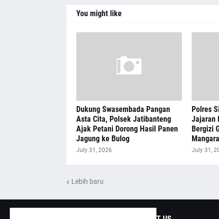
You might like
Dukung Swasembada Pangan
Polres S
Asta Cita, Polsek Jatibanteng
Jajaran 
Ajak Petani Dorong Hasil Panen
Bergizi G
Jagung ke Bulog
Mangar
July 31, 2026
July 31, 2
Lebih baru
ABOUT US