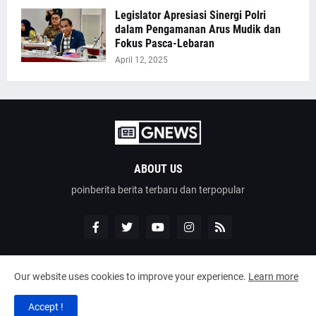
Legislator Apresiasi Sinergi Polri
dalam Pengamanan Arus Mudik dan
Fokus Pasca-Lebaran
April 12, 2025
ABOUT US
poinberita berita terbaru dan terpopular
Our website uses cookies to improve your experience.
Learn more
Design by -
poinberita
Accept !
Home
About
Contact Us