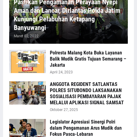
Pastikan Pengamanan Perayaan Nyepi
Aman dan Lancar, Dirlantas Polda Jatim
Kunjungi Pelabuhan Ketapang
Banyuwangi
Maret 02, 2022
Polresta Malang Kota Buka Layanan
Balik Mudik Gratis Tujuan Semarang –
Jakarta
April 24, 2023
ANGGOTA REGIDENT SATLANTAS
POLRES SITUBONDO LAKSANAKAN
SOSIALISASI PEMBAYARAN PAJAK
MELALUI APLIKASI SIGNAL SAMSAT
Oktober 27, 2025
Legislator Apresiasi Sinergi Polri
dalam Pengamanan Arus Mudik dan
Fokus Pasca-Lebaran