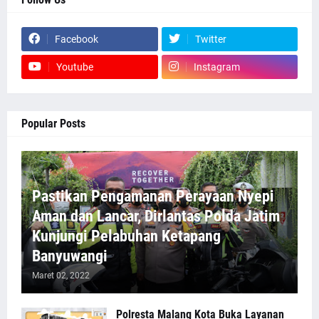
Facebook
Twitter
Youtube
Instagram
Popular Posts
Pastikan Pengamanan Perayaan Nyepi
Aman dan Lancar, Dirlantas Polda Jatim
Kunjungi Pelabuhan Ketapang
Banyuwangi
Maret 02, 2022
Polresta Malang Kota Buka Layanan