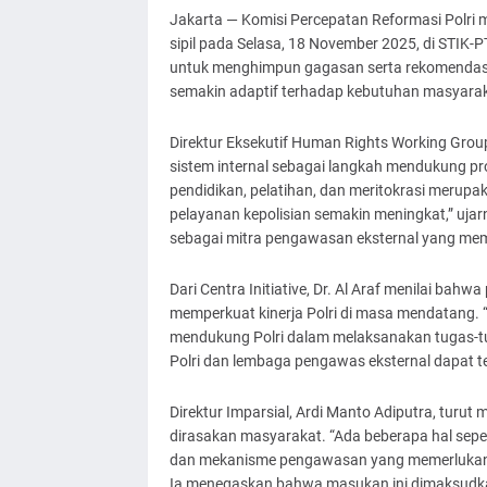
Jakarta — Komisi Percepatan Reformasi Polri 
sipil pada Selasa, 18 November 2025, di STIK-P
untuk menghimpun gagasan serta rekomendasi m
semakin adaptif terhadap kebutuhan masyarak
Direktur Eksekutif Human Rights Working Gro
sistem internal sebagai langkah mendukung pro
pendidikan, pelatihan, dan meritokrasi merup
pelayanan kepolisian semakin meningkat,” uja
sebagai mitra pengawasan eksternal yang memb
Dari Centra Initiative, Dr. Al Araf menilai ba
memperkuat kinerja Polri di masa mendatang. 
mendukung Polri dalam melaksanakan tugas-tug
Polri dan lembaga pengawas eksternal dapat te
Direktur Imparsial, Ardi Manto Adiputra, tur
dirasakan masyarakat. “Ada beberapa hal seper
dan mekanisme pengawasan yang memerlukan p
Ia menegaskan bahwa masukan ini dimaksudkan