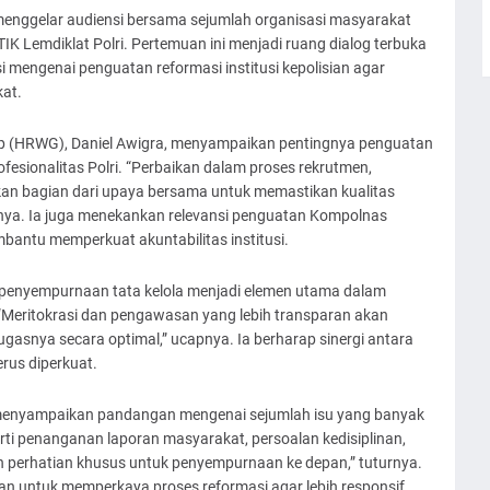
menggelar audiensi bersama sejumlah organisasi masyarakat
TIK Lemdiklat Polri. Pertemuan ini menjadi ruang dialog terbuka
engenai penguatan reformasi institusi kepolisian agar
at.
up (HRWG), Daniel Awigra, menyampaikan pentingnya penguatan
fesionalitas Polri. “Perbaikan dalam proses rekrutmen,
akan bagian dari upaya bersama untuk memastikan kualitas
rnya. Ia juga menekankan relevansi penguatan Kompolnas
antu memperkuat akuntabilitas institusi.
hwa penyempurnaan tata kelola menjadi elemen utama dalam
“Meritokrasi dan pengawasan yang lebih transparan akan
asnya secara optimal,” ucapnya. Ia berharap sinergi antara
rus diperkuat.
ut menyampaikan pandangan mengenai sejumlah isu yang banyak
ti penanganan laporan masyarakat, persoalan kedisiplinan,
erhatian khusus untuk penyempurnaan ke depan,” tuturnya.
 untuk memperkaya proses reformasi agar lebih responsif