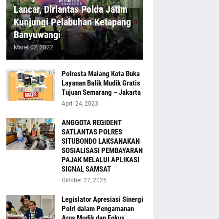
Lancar, Dirlantas Polda Jatim
Kunjungi Pelabuhan Ketapang
Banyuwangi
Maret 02, 2022
Polresta Malang Kota Buka
Layanan Balik Mudik Gratis
Tujuan Semarang – Jakarta
April 24, 2023
ANGGOTA REGIDENT
SATLANTAS POLRES
SITUBONDO LAKSANAKAN
SOSIALISASI PEMBAYARAN
PAJAK MELALUI APLIKASI
SIGNAL SAMSAT
Oktober 27, 2025
Legislator Apresiasi Sinergi
Polri dalam Pengamanan
Arus Mudik dan Fokus