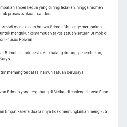
embakan sniper kedua yang diiringi ledakan, hingga momen
ntuk proses evakuasi sandera.
darmadi menjelaskan bahwa Brimob Challenge merupakan
i untuk mengukur kemampuan taktis satuan-satuan Brimob di
gori khusus Polwan.
sat Brimob se-Indonesia. Ada halang rintang, penembakan,
 Suryo.
Jatim memang terbatas, namun satuan berupaya
an Brimob yang tergabung di Skrikandi chalenge hanya Enam
kan Empat karena dua lainnya tidak memungkinkan mengikuti