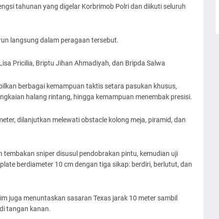
gsi tahunan yang digelar Korbrimob Polri dan diikuti seluruh
un langsung dalam peragaan tersebut.
Lisa Pricilia, Briptu Jihan Ahmadiyah, dan Bripda Salwa
pilkan berbagai kemampuan taktis setara pasukan khusus,
 rangkaian halang rintang, hingga kemampuan menembak presisi.
meter, dilanjutkan melewati obstacle kolong meja, piramid, dan
tembakan sniper disusul pendobrakan pintu, kemudian uji
te berdiameter 10 cm dengan tiga sikap: berdiri, berlutut, dan
atim juga menuntaskan sasaran Texas jarak 10 meter sambil
di tangan kanan.