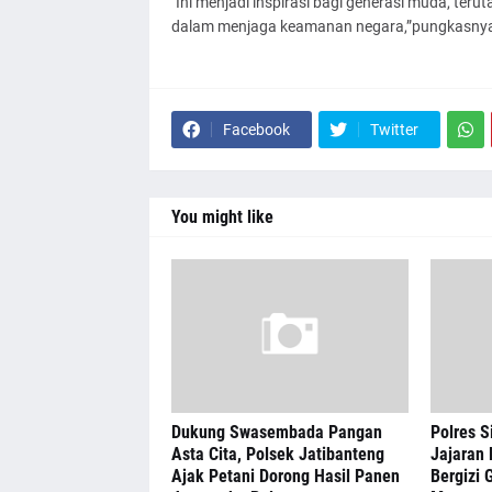
"Ini menjadi inspirasi bagi generasi muda, te
dalam menjaga keamanan negara,”pungkasnya.
Facebook
Twitter
You might like
Dukung Swasembada Pangan
Polres S
Asta Cita, Polsek Jatibanteng
Jajaran 
Ajak Petani Dorong Hasil Panen
Bergizi G