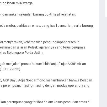
ung kicau milik warga.
mengamankan sejumlah barang bukti hasil kejahatan.
peda motor, perhiasan emas, uang hasil pencurian, serta burung
di menyatakan, keberhasilan pengungkapan tersebut
eskrim dan jajaran Polsek jajarannya yang terus berupaya
lres Bojonegoro Polda Jatim.
ah menjalani proses hukum lebih lanjut,” ujar AKBP Afrian
 (11/11/2025).
oro, AKP Bayu Adjie Soedarmono menambahkan bahwa Delapan
n Tiga perempuan, masing-masing dengan modus operandi yang
pakan perempuan yang terlibat dalam kasus pencurian emas di