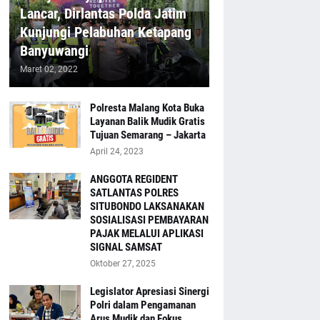
Lancar, Dirlantas Polda Jatim
Kunjungi Pelabuhan Ketapang
Banyuwangi
Maret 02, 2022
Polresta Malang Kota Buka
Layanan Balik Mudik Gratis
Tujuan Semarang – Jakarta
April 24, 2023
ANGGOTA REGIDENT
SATLANTAS POLRES
SITUBONDO LAKSANAKAN
SOSIALISASI PEMBAYARAN
PAJAK MELALUI APLIKASI
SIGNAL SAMSAT
Oktober 27, 2025
Legislator Apresiasi Sinergi
Polri dalam Pengamanan
Arus Mudik dan Fokus