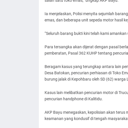
salah satu toko emas,” ungkap AKP Bayu.
Ia menjelaskan, Polisi menyita sejumlah barang
emas, dan beberapa unit sepeda motor hasil ke
“Seluruh barang bukti kini telah kami amanka
Para tersangka akan dijerat dengan pasal berl
pemberatan, Pasal 362 KUHP tentang pencurian
Beragam kasus yang terungkap antara lain pen
Desa Batokan, pencurian perhiasan di Toko Ema
burung jalak di Kepohbaru oleh SD (62) warg
Kasus lain melibatkan pencurian motor di Truc
pencurian handphone di Kalitidu.
AKP Bayu menegaskan, kepolisian akan terus me
keamanan yang kondusif di tengah masyaraka