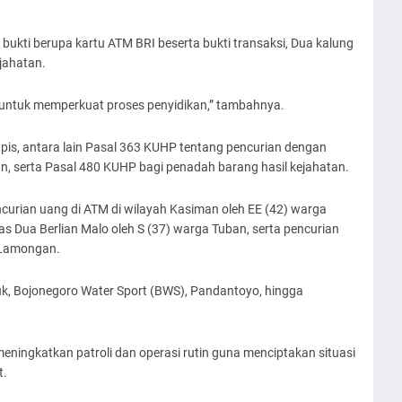
 bukti berupa kartu ATM BRI beserta bukti transaksi, Dua kalung
jahatan.
n untuk memperkuat proses penyidikan,” tambahnya.
apis, antara lain Pasal 363 KUHP tentang pencurian dengan
, serta Pasal 480 KUHP bagi penadah barang hasil kejahatan.
curian uang di ATM di wilayah Kasiman oleh EE (42) warga
s Dua Berlian Malo oleh S (37) warga Tuban, serta pencurian
a Lamongan.
uk, Bojonegoro Water Sport (BWS), Pandantoyo, hingga
ningkatkan patroli dan operasi rutin guna menciptakan situasi
t.