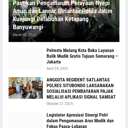
Pastikan Pengamanan Perayaan Nyepi
Aman dan Lancar, Dirlantas Polda Jatim
Kunjungi Pelabuhan Ketapang
Banyuwangi
Maret 02, 2022
Polresta Malang Kota Buka Layanan
Balik Mudik Gratis Tujuan Semarang –
Jakarta
April 24, 2023
ANGGOTA REGIDENT SATLANTAS
POLRES SITUBONDO LAKSANAKAN
SOSIALISASI PEMBAYARAN PAJAK
MELALUI APLIKASI SIGNAL SAMSAT
Oktober 27, 2025
Legislator Apresiasi Sinergi Polri
dalam Pengamanan Arus Mudik dan
Fokus Pasca-Lebaran