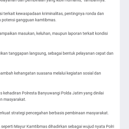
 pelayanan dan pembinaan yang lebih humanis,” tambahnya.
i terkait kewaspadaan kriminalitas, pentingnya ronda dan
n potensi gangguan kamtibmas.
yampaikan masukan, keluhan, maupun laporan terkait kondisi
ikan tanggapan langsung, sebagai bentuk pelayanan cepat dan
nambah kehangatan suasana melalui kegiatan sosial dan
 kehadiran Polresta Banyuwangi Polda Jatim yang dinilai
an masyarakat.
rkuat strategi pencegahan berbasis pembinaan masyarakat.
seperti Mayur Kamtibmas dihadirkan sebagai wujud nyata Polri