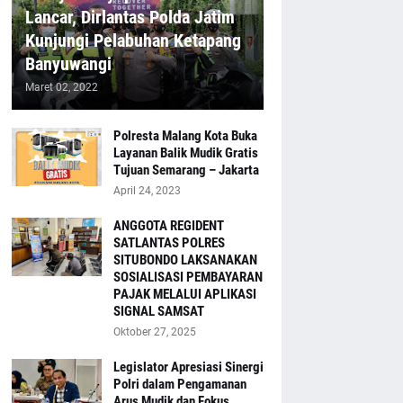
Lancar, Dirlantas Polda Jatim
Kunjungi Pelabuhan Ketapang
Banyuwangi
Maret 02, 2022
Polresta Malang Kota Buka
Layanan Balik Mudik Gratis
Tujuan Semarang – Jakarta
April 24, 2023
ANGGOTA REGIDENT
SATLANTAS POLRES
SITUBONDO LAKSANAKAN
SOSIALISASI PEMBAYARAN
PAJAK MELALUI APLIKASI
SIGNAL SAMSAT
Oktober 27, 2025
Legislator Apresiasi Sinergi
Polri dalam Pengamanan
Arus Mudik dan Fokus